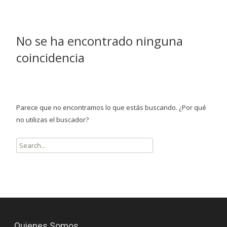
No se ha encontrado ninguna
coincidencia
Parece que no encontramos lo que estás buscando. ¿Por qué
no utilizas el buscador?
Resultados
de
la
búsqueda
para:
Quienes Somos