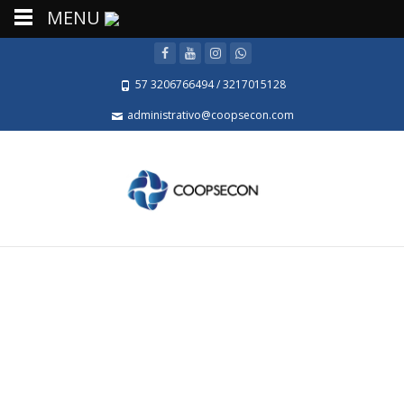
MENU
57 3206766494 / 3217015128
administrativo@coopsecon.com
Publicaciones etiquetadas
con "Выбрать онлайн
казино"