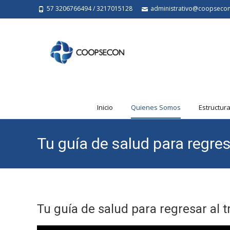
57 3206766494 / 3217015128
administrativo@coopseco
Saltar
Inicio
Quienes Somos
Estructur
al
contenido
Tu guía de salud para regresa
Tu guía de salud para regresar al t