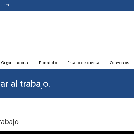
n.com
a Organizacional
Portafolio
Estado de cuenta
Convenios
r al trabajo.
rabajo