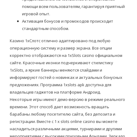
помощи всем пользователям, гарантируя приятный
игровой опыт.
Активация бонусов и промокодов происходит
стандартным способом.
Казино 1хСлотс отлично адаптировано под любую
операционную систему и размер экрана. Все опции
корректно отображаются на 1xSlots casino официальном
сайте. Красочные иконки подчеркивают стилистику
1xSlots, а яркие баннеры меняются слайдами и
информируют гостей о новинках и актуальных бонусных
предложениях. Программа 1xslots apk доступна для
владельцев гаджетов на платформе Андроид.
Некоторые игры имеют демо-версию в режиме реального
времени. Этот способ дает возможность вращать
барабаны любому посетителю сайта, без депозита и
регистрации. Вместе с 1 x slots online casino вы можете
насладиться различными акциями, турнирами и другими
мероприятиями с высокими призовыми фондами. Зеркало