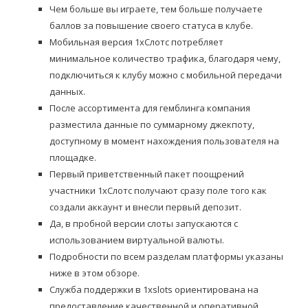
Чем больше вы играете, тем больше получаете
баллов за повышение своего статуса в клубе.
Мобильная версия 1хСлотс потребляет
минимальное количество трафика, благодаря чему,
подключиться к клубу можно с мобильной передачи
данных.
После ассортимента для гемблинга компания
разместила данные по суммарному джекпоту,
доступному в момент нахождения пользователя на
площадке.
Первый приветственный пакет поощрений
участники 1хСлотс получают сразу поле того как
создали аккаунт и внесли первый депозит.
Да, в пробной версии слоты запускаются с
использованием виртуальной валюты.
Подробности по всем разделам платформы указаны
ниже в этом обзоре.
Служба поддержки в 1xslots ориентирована на
предоставление качественной и оперативной