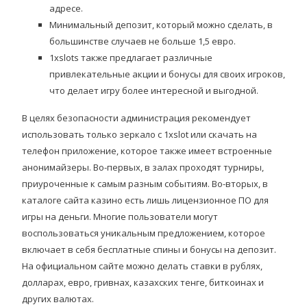
адресе.
Минимальный депозит, который можно сделать, в
большинстве случаев не больше 1,5 евро.
1xslots также предлагает различные
привлекательные акции и бонусы для своих игроков,
что делает игру более интересной и выгодной.
В целях безопасности администрация рекомендует
использовать только зеркало с 1xslot или скачать на
телефон приложение, которое также имеет встроенные
анонимайзеры. Во-первых, в залах проходят турниры,
приуроченные к самым разным событиям. Во-вторых, в
каталоге сайта казино есть лишь лицензионное ПО для
игры на деньги. Многие пользователи могут
воспользоваться уникальным предложением, которое
включает в себя бесплатные спины и бонусы на депозит.
На официальном сайте можно делать ставки в рублях,
долларах, евро, гривнах, казахских тенге, биткоинах и
других валютах.