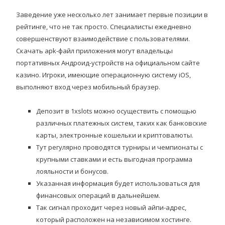
Заведение уже несколько лет занимает первые позиции в
рейтинге, что не так просто. Специалисты ежедневно
совершенствуют взаимодействие с пользователями.
Скачать apk-файл приложения могут владельцы
портативных Андроид-устройств на официальном сайте
казино. Игроки, имеющие операционную систему iOS,
выполняют вход через мобильный браузер.
Депозит в 1xslots можно осуществить с помощью
различных платежных систем, таких как банковские
карты, электронные кошельки и криптовалюты.
Тут регулярно проводятся турниры и чемпионаты с
крупными ставками и есть выгодная программа
лояльности и бонусов.
Указанная информация будет использоваться для
финансовых операций в дальнейшем.
Так сигнал проходит через новый айпи-адрес,
который расположен на независимом хостинге.