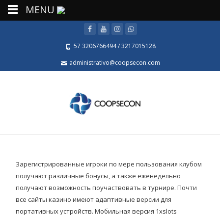
MENU
57 3206766494 / 3217015128
administrativo@coopsecon.com
Зарегистрированные игроки по мере пользования клубом
получают различные бонусы, а также еженедельно
получают возможность поучаствовать в турнире. Почти
все сайты казино имеют адаптивные версии для
портативных устройств. Мобильная версия 1xslots