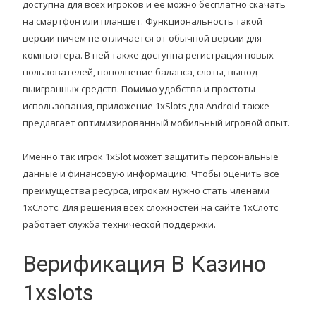
доступна для всех игроков и ее можно бесплатно скачать
на смартфон или планшет. Функциональность такой
версии ничем не отличается от обычной версии для
компьютера. В ней также доступна регистрация новых
пользователей, пополнение баланса, слоты, вывод
выигранных средств. Помимо удобства и простоты
использования, приложение 1xSlots для Android также
предлагает оптимизированный мобильный игровой опыт.
Именно так игрок 1xSlot может защитить персональные
данные и финансовую информацию. Чтобы оценить все
преимущества ресурса, игрокам нужно стать членами
1хСлотс. Для решения всех сложностей на сайте 1хСлотс
работает служба технической поддержки.
Верификация В Казино
1xslots