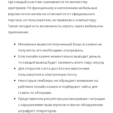
где каждый участник оценивается по множеству
критериев. По функционалу и наполнению мобильные
версии почти ничем не отличаются от официального
портала, но пользователь не привязан к компьютеру.
Также сегодня есть возможность играть через мобильное
приложение.
Мгновенно вывести полученный бонус в казино не
получится, его необходимо отыгрывать.
Если онлайн казино моментально выводит деньги,
то каждый вывод будет занимать всего пару секунд.
Для открытия счета достаточно ввести имя
пользователя и электронную почту.
Некоторые гемблеры не обращают внимание на
рейтинги онлайн казино и подбирают сайты для
ставок по обзорами.
Представители регулятора рассматривают ситуации
с нарушениями прав игроков и при их обнаружении
штрафуют операторов.