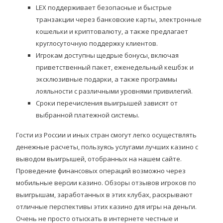
LEX поддерживает безопасные и быстрые
транзакции через банковские карты, электронные
кошельки и криптовалюту, а также предлагает
круглосуточную поддержку клиентов.
Игрокам доступны щедрые бонусы, включая
приветственный пакет, еженедельный кешбэк и
эксклюзивные подарки, а также программы
лояльности с различными уровнями привилегий.
Сроки перечисления выигрышей зависят от
выбранной платежной системы.
Гости из России и иных стран смогут легко осуществлять
денежные расчеты, пользуясь услугами лучших казино с
выводом выигрышей, отобранных на нашем сайте.
Проведение финансовых операций возможно через
мобильные версии казино. Обзоры отзывов игроков по
выигрышам, заработанных в этих клубах, раскрывают
отличные перспективы этих казино для игры на деньги.
Очень не просто отыскать в интернете честные и