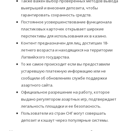
Также важен выбор проверенных методов вывода
выигрышей и внесения депозита, чтобы
гарантировать сохранность средств.
Постоянное усовершенствование функционала
пластиковых карточек открывает широкие
перспективы для использования их в казино.
Контент предназначен для лиц, достигших 18-
летнего возраста и находящихся на территории
Латвийского государства.
То же самое происходит если вы предоставили
устаревшую платежную информацию или не
сообщили об обновлениях службе поддержки
азартного сайта.
Официальное разрешение на работу, которое
выдано регулятором азартных игр, подтверждает
легальность площадки и ее безопасность.
Пользователи из стран СНГ могут совершать
депозит и кэшаут через популярные системы.