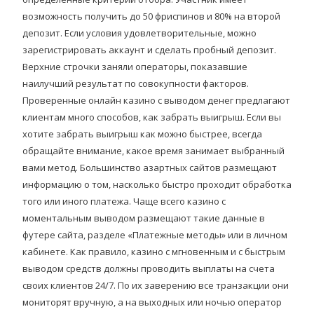
возможность получить до 50 фриспинов и 80% на второй
депозит. Если условия удовлетворительные, можно
зарегистрировать аккаунт и сделать пробный депозит.
Верхние строчки заняли операторы, показавшие
наилучший результат по совокупности факторов.
Проверенные онлайн казино с выводом денег предлагают
клиентам много способов, как забрать выигрыш. Если вы
хотите забрать выигрыш как можно быстрее, всегда
обращайте внимание, какое время занимает выбранный
вами метод. Большинство азартных сайтов размещают
информацию о том, насколько быстро проходит обработка
того или иного платежа. Чаще всего казино с
моментальным выводом размещают такие данные в
футере сайта, разделе «Платежные методы» или в личном
кабинете. Как правило, казино с мгновенным и с быстрым
выводом средств должны проводить выплаты на счета
своих клиентов 24/7. По их заверению все транзакции они
мониторят вручную, а на выходных или ночью оператор