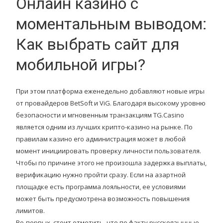
Онлайн казино с
моментальным выводом:
Как выбрать сайт для
мобильной игры?
При этом платформа еженедельно добавляют новые игры
от провайдеров BetSoft и ViG. Благодаря высокому уровню
безопасности и мгновенным транзакциям TG.Casino
является одним из лучших крипто-казино на рынке. По
правилам казино его администрация может в любой
момент инициировать проверку личности пользователя.
Чтобы по причине этого не произошла задержка выплаты,
верификацию нужно пройти сразу. Если на азартной
площадке есть программа лояльности, ее условиями
может быть предусмотрена возможность повышения
лимитов.
Во-первых, стоит отметить, что по факту русскоязычные