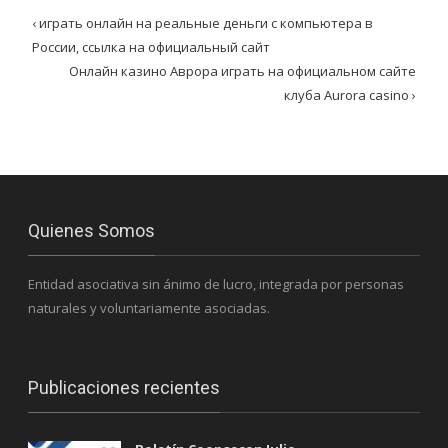
Post
‹
играть онлайн на реальные деньги с компьютера в
России, ссылка на официальный сайт
navigation
Онлайн казино Аврора играть на официальном сайте
клуба Aurora casino
›
Quienes Somos
Entidad asociativa sin ánimo de lucro, integrada por personas
naturales y voluntariamente asociadas.
Publicaciones recientes