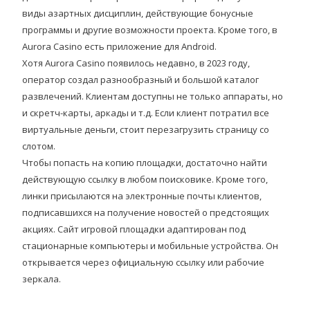
виды азартных дисциплин, действующие бонусные
программы и другие возможности проекта. Кроме того, в
Aurora Casino есть приложение для Android.
Хотя Aurora Casino появилось недавно, в 2023 году,
оператор создал разнообразный и большой каталог
развлечений. Клиентам доступны не только аппараты, но
и скретч-карты, аркады и т.д. Если клиент потратил все
виртуальные деньги, стоит перезагрузить страницу со
слотом.
Чтобы попасть на копию площадки, достаточно найти
действующую ссылку в любом поисковике. Кроме того,
линки присылаются на электронные почты клиентов,
подписавшихся на получение новостей о предстоящих
акциях. Сайт игровой площадки адаптирован под
стационарные компьютеры и мобильные устройства. Он
открывается через официальную ссылку или рабочие
зеркала.