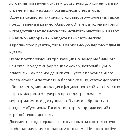
логотипы платежных систем, доступных для клиентов в их
стране, и партнерских поставщиков оператора.
Один из самых популярных столовых игр — рулетка, также
представлена в казино «Аврора». Эта игра полна интриги
и предоставляет возможность испытать настоящий азарт.
В казино «Аврора» вы найдете как классическую
европейскую рулетку, так и американскую версию с двумя
нулями.
После подтверждения транзакции на номер мобильного
или email придет информация с чеком, который нужно
оплатить. Как только деньги спишутся с персонального
счета игрока и поступят на баланс казино, статус депозита
обновится. Администрация официального сайта совместно
с провайдерами регулярно проводит различные
мероприятия. Все доступные события отображены в
разделе «Турниры». Такого типа промопредложений на
игровой площадке нет.
Документы подтверждают, что автоматы соответствуют
требованиям и имеют защиту от взлома. Недостаток live