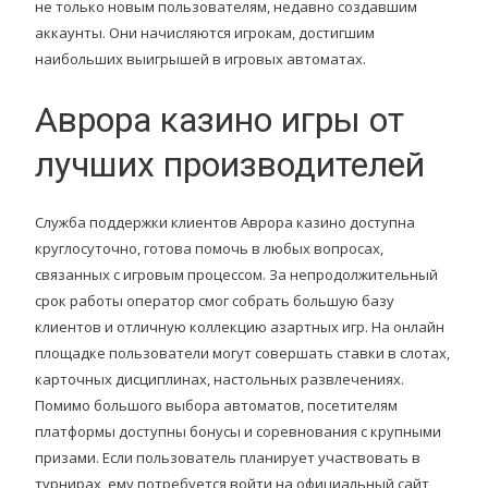
не только новым пользователям, недавно создавшим
аккаунты. Они начисляются игрокам, достигшим
наибольших выигрышей в игровых автоматах.
Аврора казино игры от
лучших производителей
Служба поддержки клиентов Аврора казино доступна
круглосуточно, готова помочь в любых вопросах,
связанных с игровым процессом. За непродолжительный
срок работы оператор смог собрать большую базу
клиентов и отличную коллекцию азартных игр. На онлайн
площадке пользователи могут совершать ставки в слотах,
карточных дисциплинах, настольных развлечениях.
Помимо большого выбора автоматов, посетителям
платформы доступны бонусы и соревнования с крупными
призами. Если пользователь планирует участвовать в
турнирах, ему потребуется войти на официальный сайт