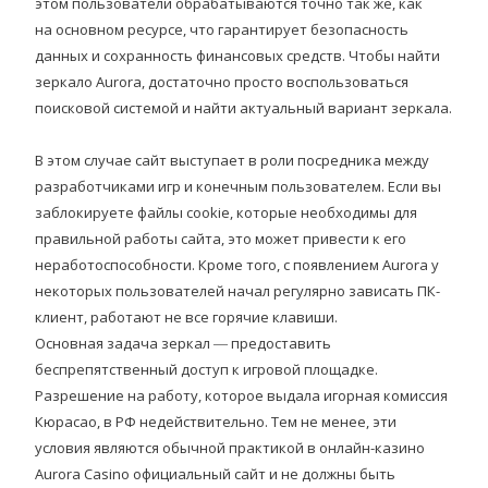
этом пользователи обрабатываются точно так же, как
на основном ресурсе, что гарантирует безопасность
данных и сохранность финансовых средств. Чтобы найти
зеркало Aurora, достаточно просто воспользоваться
поисковой системой и найти актуальный вариант зеркала.
В этом случае сайт выступает в роли посредника между
разработчиками игр и конечным пользователем. Если вы
заблокируете файлы cookie, которые необходимы для
правильной работы сайта, это может привести к его
неработоспособности. Кроме того, с появлением Aurora у
некоторых пользователей начал регулярно зависать ПК-
клиент, работают не все горячие клавиши.
Основная задача зеркал ― предоставить
беспрепятственный доступ к игровой площадке.
Разрешение на работу, которое выдала игорная комиссия
Кюрасао, в РФ недействительно. Тем не менее, эти
условия являются обычной практикой в онлайн-казино
Aurora Casino официальный сайт
и не должны быть