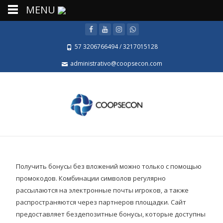
MENU
57 3206766494 / 3217015128
administrativo@coopsecon.com
Получить бонусы без вложений можно только с помощью
промокодов. Комбинации символов регулярно
рассылаются на электронные почты игроков, а также
распространяются через партнеров площадки. Сайт
предоставляет бездепозитные бонусы, которые доступны