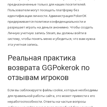
предназначенные только для наших посетителей.
Пользователи могут посещать платформу без
идентификации личности. Администрация PokerOK
придерживается политики конфиденциальности и
разрешает играть на деньги анонимно. Чтобы создать
Личную учетную запись Steam, вы должны войти в
систему, чтобы понять меню и убедиться, что вам нужна
эта учетная запись.
Реальная практика
возврата GGPokerok по
отзывам игроков
Если вы заблокируете файлы cookie, которые необходимы
для правильной работы сайта, это может привести к его
неработоспособности. Ответы на частые вопросы