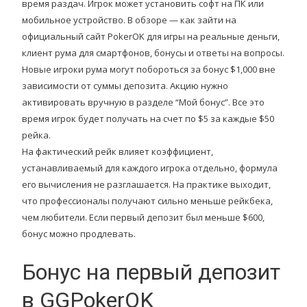
время раздач. Игрок может установить софт на ПК или
мобильное устройство. В обзоре — как зайти на
официальный сайт PokerOK для игры на реальные деньги,
клиент рума для смартфонов, бонусы и ответы на вопросы.
Новые игроки рума могут побороться за бонус $1,000 вне
зависимости от суммы депозита. Акцию нужно
активировать вручную в разделе “Мой бонус”. Все это
время игрок будет получать на счет по $5 за каждые $50
рейка.
На фактический рейк влияет коэффициент,
устанавливаемый для каждого игрока отдельно, формула
его вычисления не разглашается. На практике выходит,
что профессионалы получают сильно меньше рейкбека,
чем любители. Если первый депозит был меньше $600,
бонус можно продлевать.
Бонус на первый депозит
в GGPokerOK