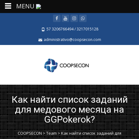
MENU
57 3206766494 / 3217015128
administrativo@coopsecon.com
Как найти список заданий
для медового месяца на
GGPokerok?
COOPSECON
>
Team
>
Как найти список заданий для