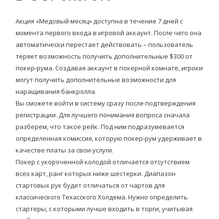
Акция «Медовый месяц» доступна в течение 7 дней с
момента первого входа в игровой аккаунт. После чего она
автоматически перестает действовать – пользователь
теряет возможность получить дополнительные $300 от
покер-рума. Создавая аккаунт в покерной комнате, игроки
могут получить дополнительные возможности для
наращивания банкролла.
Вы сможете войти в систему сразу после подтверждения
регистрации. Для лучшего понимания вопроса сначала
разберем, что такое рейк. Под ним подразумевается
определенная комиссия, которую покер-рум удерживает в
качестве платы за свои услуги.
Покер с укороченной колодой отличается отсутствием
всех карт, ранг которых ниже шестерки. Диапазон
стартовых рук будет отличаться от чартов для
классического Техасского Холдема. Нужно определить
стартеры, с которыми лучше входить в торги, учитывая