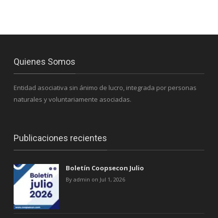
navigation
Quienes Somos
Entidad asociativa sin ánimo de lucro, integrada por personas
naturales y voluntariamente asociadas.
Publicaciones recientes
Boletín Coopsecon Julio
By admin on Jul 1, 2026