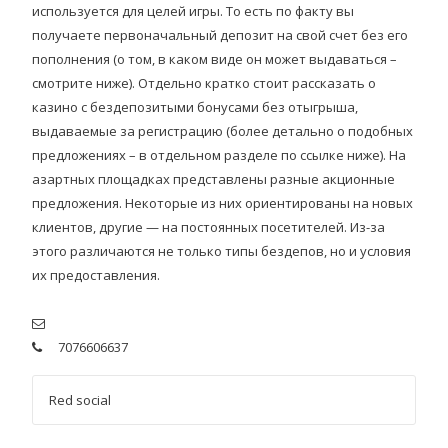
используется для целей игры. То есть по факту вы
получаете первоначальный депозит на свой счет без его
пополнения (о том, в каком виде он может выдаваться –
смотрите ниже). Отдельно кратко стоит рассказать о
казино с бездепозитыми бонусами без отыгрыша,
выдаваемые за регистрацию (более детально о подобных
предложениях – в отдельном разделе по ссылке ниже). На
азартных площадках представлены разные акционные
предложения. Некоторые из них ориентированы на новых
клиентов, другие — на постоянных посетителей. Из-за
этого различаются не только типы бездепов, но и условия
их предоставления.
7076606637
Red social