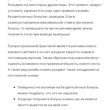
блэкджек и в некоторые другие игры. Этот момент следует
уточнить заранее.Есть еще одно правило касаемо
бездепозитных бонусов с выводом. Если в
казиноустановлена максимальная ставка при игрена
бонусы, то превышать ее мы не рекомендуем, иначе
получите отказ при выводе выигрыша.
Распространенной практикой является реклама нового
игрового автомата за счет раздачи закруток новым и
постоянным игрокам. Таким образом пользователи могут
оценить возможности и привлекательность нового слота.
А также ряд онлайн казино раздают такие поощрения на
постоянной основе.
Поверхностно взглянув на бездепозитные бонусы,
можно подумать, что это не серьёзно.
Когда вы получаете бонусы казино, вы не можете
просто вывести их на свой счет.