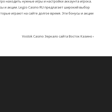
ро находить нужные игры и настройки аккаунта игрока.
сы и акции. Legzo Casino RU предлагает широкий выбор
оторые играют на сайте долгое время. Эти бонусы и акции
Vostok Casino Зеркало сайта Восток Казино
›