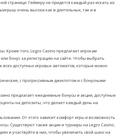
ой странице. Геймеру не придется каждый раз искать их
ыигрыш очень высоки как в длительных, так и в
ы. Кроме того, Legzo Casino предлагает игрокам
или бонус за регистрацию на сайте. Чтобы выбрать
ок всех доступных игровых автоматов, которые можно
ссические, с прогрессивным джекпотом и с бонусными
азино предлагает ежедневные бонусы и акции, доступные
оценты на депозиты, что делает каждый день на
льзовании. От этого зависит комфорт игры и возможность
сы. Существуют также акции и турниры на Legzo Casino,
иях и участвуйте в них, чтобы увеличить свой шанс на