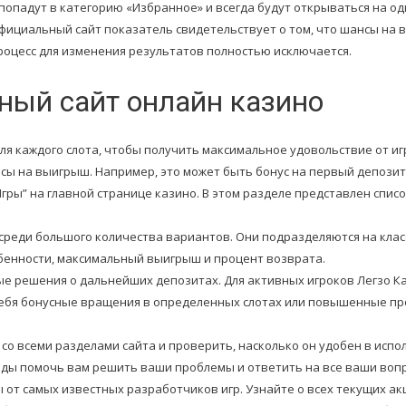
опадут в категорию «Избранное» и всегда будут открываться на одн
официальный сайт
показатель свидетельствует о том, что шансы на в
роцесс для изменения результатов полностью исключается.
ный сайт онлайн казино
я каждого слота, чтобы получить максимальное удовольствие от игр
ы на выигрыш. Например, это может быть бонус на первый депозит 
Игры” на главной странице казино. В этом разделе представлен спис
с среди большого количества вариантов. Они подразделяются на кла
бенности, максимальный выигрыш и процент возврата.
ые решения о дальнейших депозитах. Для активных игроков Легзо К
 себя бонусные вращения в определенных слотах или повышенные пр
 со всеми разделами сайта и проверить, насколько он удобен в испо
ды помочь вам решить ваши проблемы и ответить на все ваши вопро
от самых известных разработчиков игр. Узнайте о всех текущих акц