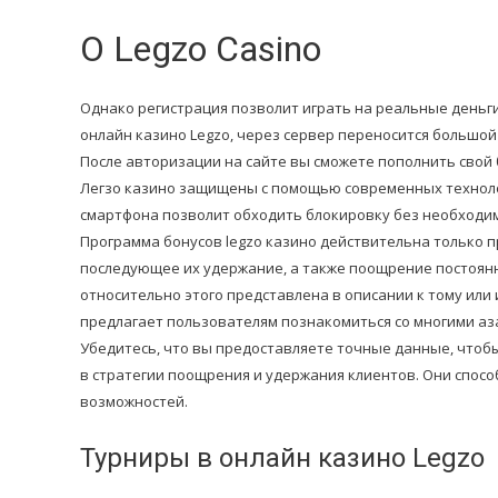
О Legzo Casino
Однако регистрация позволит играть на реальные деньг
онлайн казино Legzo, через сервер переносится большой
После авторизации на сайте вы сможете пополнить свой 
Легзо казино защищены с помощью современных техноло
смартфона позволит обходить блокировку без необходим
Программа бонусов legzo казино действительна только
последующее их удержание, а также поощрение постоян
относительно этого представлена в описании к тому или
предлагает пользователям познакомиться со многими а
Убедитесь, что вы предоставляете точные данные, чтоб
в стратегии поощрения и удержания клиентов. Они спос
возможностей.
Турниры в онлайн казино Legzo