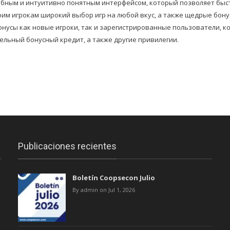
обным и интуитивно понятным интерфейсом, который позволяет быст
воим игрокам широкий выбор игр на любой вкус, а также щедрые бону
бонусы как новые игроки, так и зарегистрированные пользователи, к
льный бонусный кредит, а также другие привилегии.
Publicaciones recientes
Boletín Coopsecon Julio
By admin on Jul 1, 2026