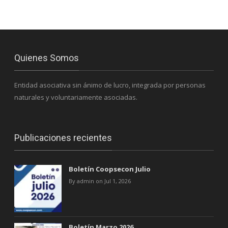
Quienes Somos
Entidad asociativa sin ánimo de lucro, integrada por personas
naturales y voluntariamente asociadas.
Publicaciones recientes
Boletín Coopsecon Julio
By admin on Jul 1, 2026
Boletín Marzo 2026