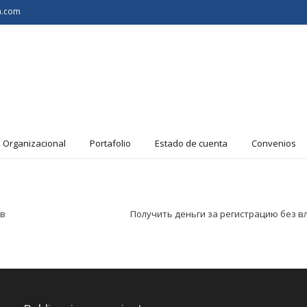
n.com
a Organizacional
Portafolio
Estado de cuenta
Convenios
ов
Получить деньги за регистрацию без в