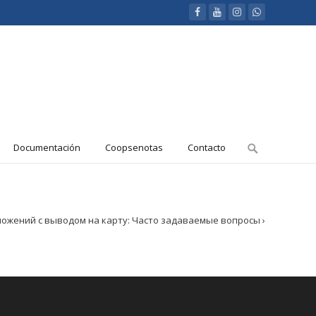
Resultados
Documentación
Coopsenotas
Contacto
de
la
búsqueda
para:
ложений с выводом на карту: Часто задаваемые вопросы
›