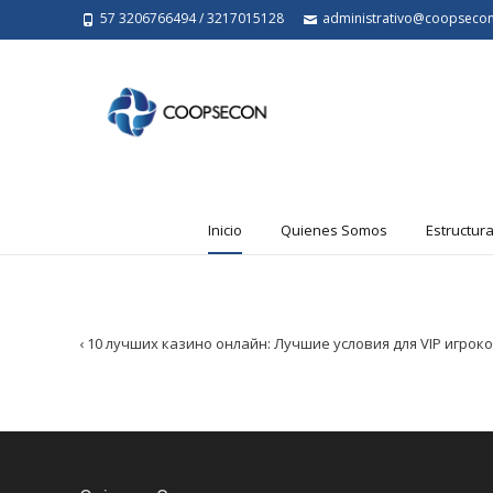
57 3206766494 / 3217015128
administrativo@coopseco
Saltar
Inicio
Quienes Somos
Estructur
al
contenido
Post
‹
10 лучших казино онлайн: Лучшие условия для VIP игрок
navigation